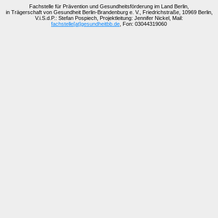
Fachstelle für Prävention und Gesundheitsförderung im Land Berlin,
in Trägerschaft von Gesundheit Berlin-Brandenburg e. V., Friedrichstraße, 10969 Berlin,
V.i.S.d.P.: Stefan Pospiech, Projektleitung: Jennifer Nickel, Mail:
fachstelle[at]gesundheitbb.de
, Fon: 03044319060